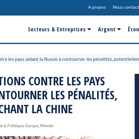
A propos
Nous contact
Secteurs & Entreprises
Argent
Écon
Banques & Finances
Salaire
Fra
Conso & Distrib
Sport
Eur
tre les pays aidant la Russie à contourner les pénalités, potentielle
Energie &
Show-Biz
Éme
TIONS CONTRE LES PAYS
Environnement
Epargne & Place
Mon
ONTOURNER LES PÉNALITÉS,
Défense & Aéronautique
Santé & Biotechnologie
CHANT LA CHINE
Technologies & Médias
,
,
e & Politique
Europe
Monde