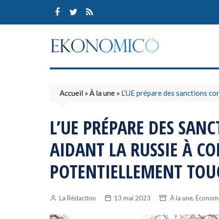
Skip
to
content
Accueil
»
À la une
»
L’UE prépare des sanctions con
L’UE PRÉPARE DES SANC
AIDANT LA RUSSIE À C
POTENTIELLEMENT TOU
,
La Rédaction
13 mai 2023
À la une
Économi