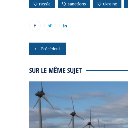
russie
sanctions
ukraine
Navigation
Précédent
de
l’article
SUR LE MÊME SUJET