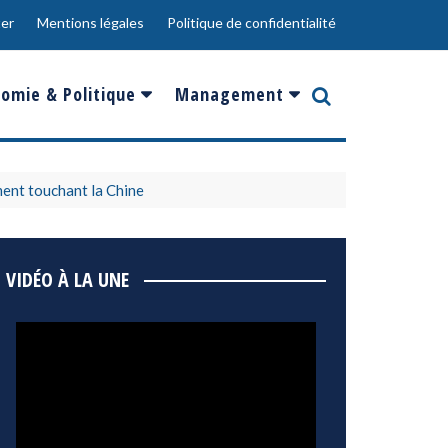
er
Mentions légales
Politique de confidentialité
omie & Politique
Management
nce
Innovation
ope
Responsabilité sociale
ment touchant la Chine
rgents
Ressources Humaines
ments
de
Social
VIDÉO À LA UNE