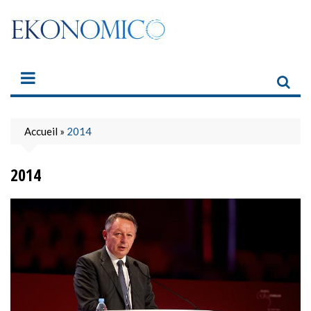
Skip
to
content
Accueil
»
2014
2014