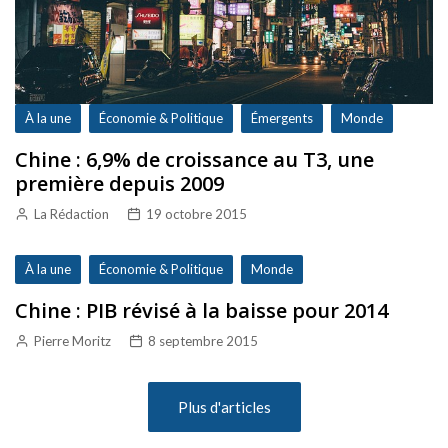
À la une
Économie & Politique
Émergents
Monde
Chine : 6,9% de croissance au T3, une
première depuis 2009
La Rédaction
19 octobre 2015
À la une
Économie & Politique
Monde
Chine : PIB révisé à la baisse pour 2014
Pierre Moritz
8 septembre 2015
Plus d'articles