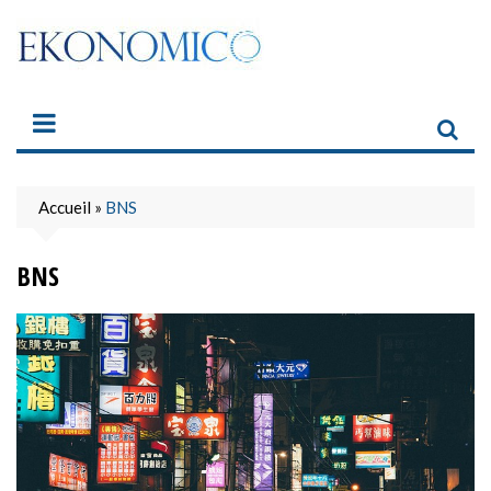
Skip
to
content
Accueil
»
BNS
BNS