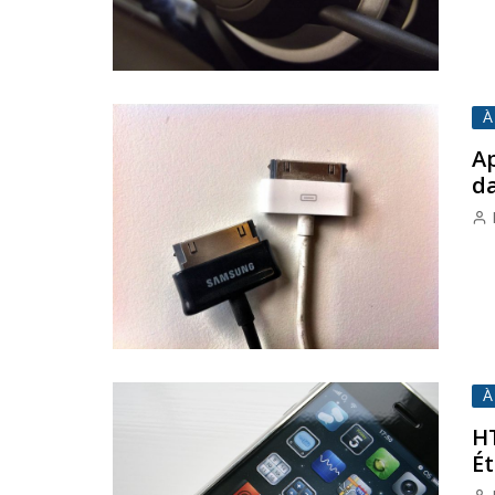
À
A
da
À
HT
Ét