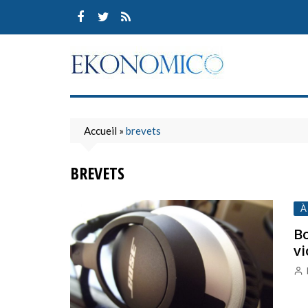
Skip
to
content
Accueil
»
brevets
BREVETS
À
Bo
vi