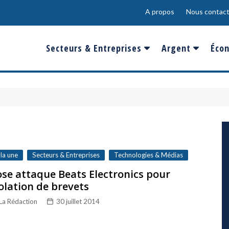
A propos
Nous contact
Secteurs & Entreprises
Argent
Écon
Banques & Finances
Salaire
Fra
Conso & Distrib
Sport
Eur
Energie &
Show-Biz
Éme
Environnement
Epargne & Place
Mon
Défense & Aéronautique
 la une
Secteurs & Entreprises
Technologies & Médias
Santé & Biotechnologie
se attaque Beats Electronics pour
olation de brevets
Technologies & Médias
La Rédaction
30 juillet 2014