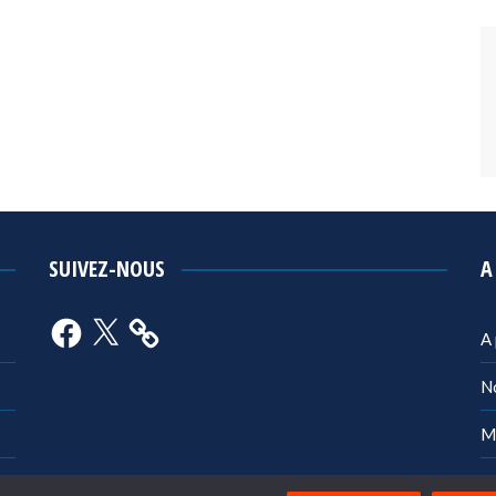
SUIVEZ-NOUS
A
Facebook
X
A
N
M
Po