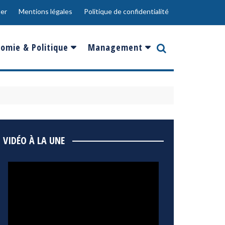
er
Mentions légales
Politique de confidentialité
omie & Politique
Management
nce
Innovation
ope
Responsabilité sociale
rgents
Ressources Humaines
ments
de
Social
VIDÉO À LA UNE