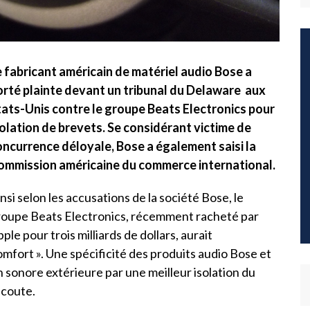
e fabricant américain de matériel audio Bose a
orté plainte devant un tribunal du Delaware aux
tats-Unis contre le groupe Beats Electronics pour
iolation de brevets. Se considérant victime de
oncurrence déloyale, Bose a également saisi la
ommission américaine du commerce international.
nsi selon les accusations de la société Bose, le
roupe Beats Electronics, récemment racheté par
ple pour trois milliards de dollars, aurait
fort ». Une spécificité des produits audio Bose et
 sonore extérieure par une meilleur isolation du
écoute.