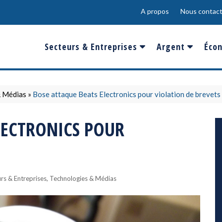
A propos
Nous contact
Secteurs & Entreprises
Argent
Écon
Banques & Finances
Salaire
Fra
Conso & Distrib
Sport
Eur
& Médias
»
Bose attaque Beats Electronics pour violation de brevets
Energie &
Show-Biz
Éme
LECTRONICS POUR
Environnement
Epargne & Place
Mon
Défense & Aéronautique
Santé & Biotechnologie
,
rs & Entreprises
Technologies & Médias
Technologies & Médias