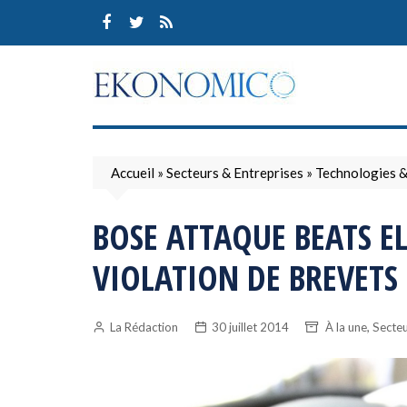
Skip
to
content
Accueil
»
Secteurs & Entreprises
»
Technologies 
BOSE ATTAQUE BEATS E
VIOLATION DE BREVETS
,
La Rédaction
30 juillet 2014
À la une
Secteu