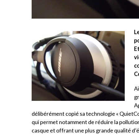
L
p
E
v
c
C
Ai
g
Ap
délibérément copié sa technologie « QuietCom
qui permet notamment de réduire la pollution
casque et offrant une plus grande qualité d’