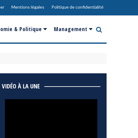
er
Mentions légales
Politique de confidentialité
omie & Politique
Management
nce
Innovation
ope
Responsabilité sociale
rgents
Ressources Humaines
ments
de
Social
VIDÉO À LA UNE