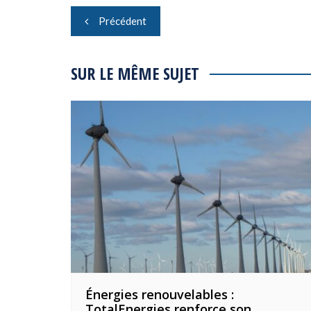
Navigation
Précédent
de
l’article
SUR LE MÊME SUJET
Énergies renouvelables :
TotalEnergies renforce son