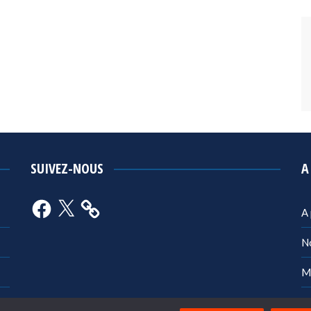
SUIVEZ-NOUS
A
Facebook
X
A
N
M
Po