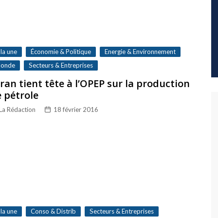
 la une
Économie & Politique
Energie & Environnement
onde
Secteurs & Entreprises
Iran tient tête à l’OPEP sur la production
 pétrole
La Rédaction
18 février 2016
 la une
Conso & Distrib
Secteurs & Entreprises