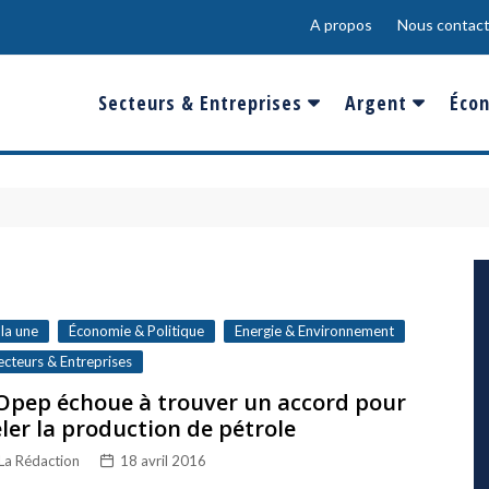
A propos
Nous contact
Secteurs & Entreprises
Argent
Écon
Banques & Finances
Salaire
Fra
Conso & Distrib
Sport
Eur
Energie &
Show-Biz
Éme
Environnement
Epargne & Place
Mon
Défense & Aéronautique
 la une
Économie & Politique
Energie & Environnement
Santé & Biotechnologie
ecteurs & Entreprises
Opep échoue à trouver un accord pour
Technologies & Médias
ler la production de pétrole
La Rédaction
18 avril 2016