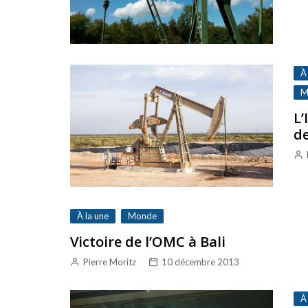
À
M
L’
de
À la une
Monde
Victoire de l’OMC à Bali
Pierre Moritz
10 décembre 2013
À