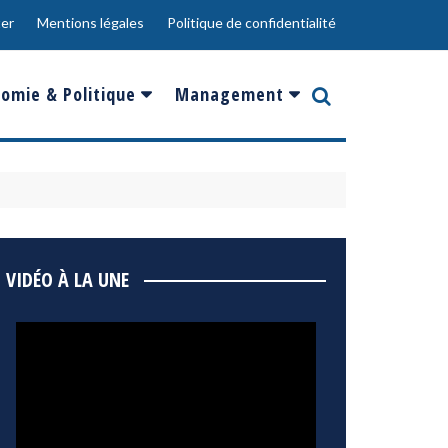
er
Mentions légales
Politique de confidentialité
omie & Politique
Management
nce
Innovation
ope
Responsabilité sociale
rgents
Ressources Humaines
ments
de
Social
VIDÉO À LA UNE