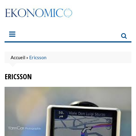
Skip
to
content
Accueil
»
Ericsson
ERICSSON