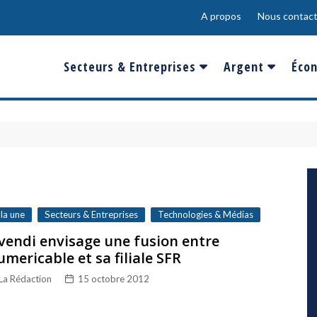
A propos
Nous contact
Secteurs & Entreprises
Argent
Écon
Banques & Finances
Salaire
Fra
Conso & Distrib
Sport
Eur
Energie &
Show-Biz
Éme
Environnement
Epargne & Place
Mon
Défense & Aéronautique
 la une
Secteurs & Entreprises
Technologies & Médias
Santé & Biotechnologie
vendi envisage une fusion entre
mericable et sa filiale SFR
Technologies & Médias
La Rédaction
15 octobre 2012