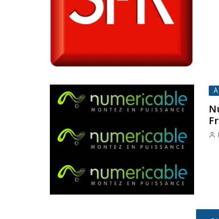
À
Nu
F