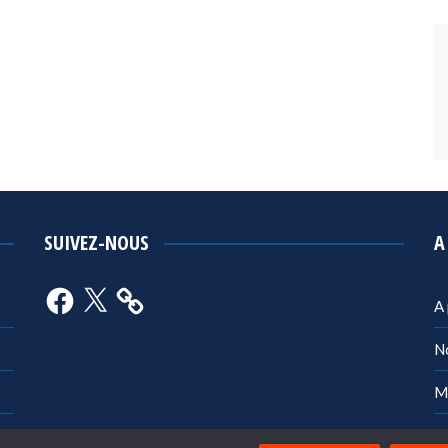
SUIVEZ-NOUS
A
Facebook
X
A
N
M
Po