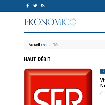
Skip
to
content
Accueil
»
haut débit
HAUT DÉBIT
À
Vi
Nu