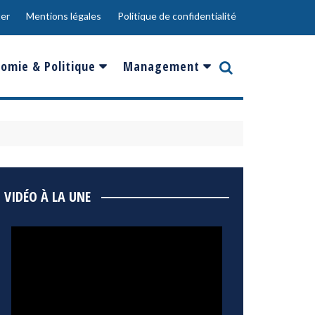
er
Mentions légales
Politique de confidentialité
omie & Politique
Management
nce
Innovation
ope
Responsabilité sociale
rgents
Ressources Humaines
ments
de
Social
VIDÉO À LA UNE