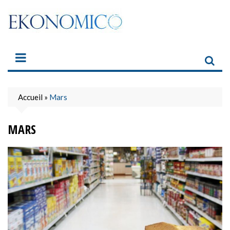
Skip
to
content
Accueil
»
Mars
MARS