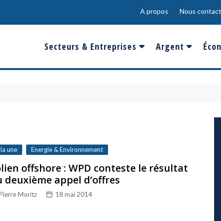
A propos
Nous contact
Secteurs & Entreprises
Argent
Écon
Banques & Finances
Salaire
Fra
Conso & Distrib
Sport
Eur
Energie &
Show-Biz
Éme
Environnement
Epargne & Place
Mon
Défense & Aéronautique
 la une
Energie & Environnement
Santé & Biotechnologie
lien offshore : WPD conteste le résultat
 deuxième appel d’offres
Technologies & Médias
Pierre Moritz
18 mai 2014