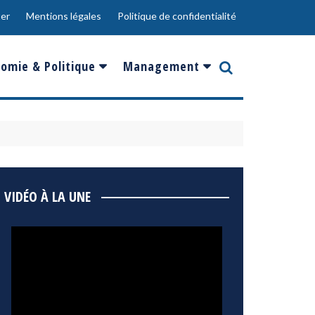
er
Mentions légales
Politique de confidentialité
omie & Politique
Management
nce
Innovation
ope
Responsabilité sociale
rgents
Ressources Humaines
ments
de
Social
VIDÉO À LA UNE