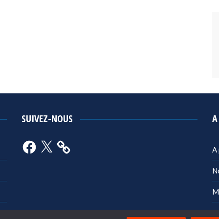
SUIVEZ-NOUS
A
Facebook
X
A
N
M
Po