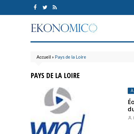
Skip
to
content
Accueil
»
Pays de la Loire
PAYS DE LA LOIRE
À
Éo
du