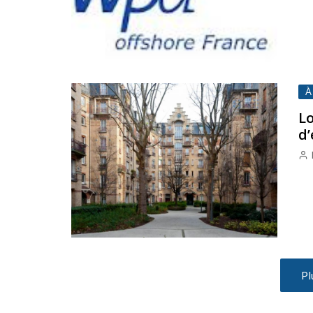
À
Lo
d’
Pl