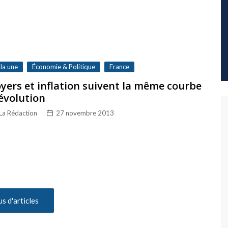
 la une
Économie & Politique
France
yers et inflation suivent la même courbe
évolution
La Rédaction
27 novembre 2013
us d'articles