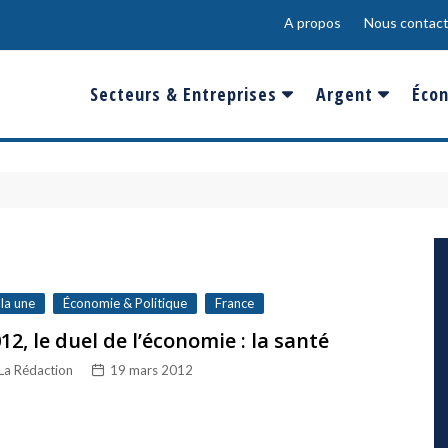
A propos
Nous contact
Secteurs & Entreprises
Argent
Écon
Banques & Finances
Salaire
Fra
Conso & Distrib
Sport
Eur
Energie &
Show-Biz
Éme
Environnement
Epargne & Place
Mon
Défense & Aéronautique
 la une
Économie & Politique
France
Santé & Biotechnologie
12, le duel de l’économie : la santé
La Rédaction
19 mars 2012
Technologies & Médias