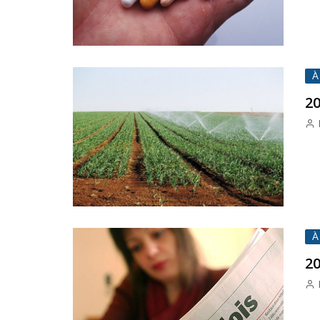
À
20
À
20