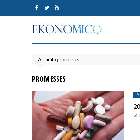
Skip
to
content
Accueil
»
promesses
PROMESSES
À
20