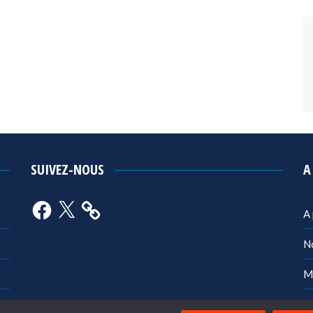
SUIVEZ-NOUS
A
Facebook
X
A
N
M
Po