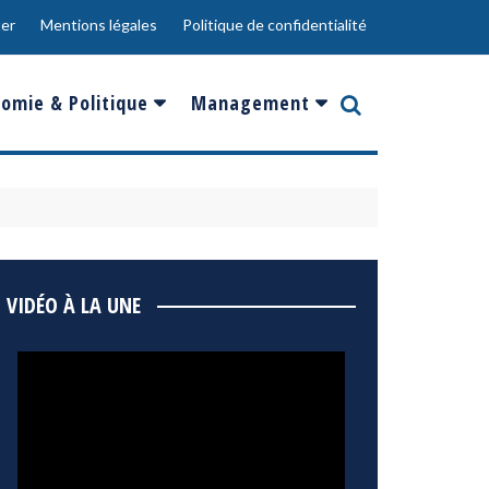
er
Mentions légales
Politique de confidentialité
omie & Politique
Management
nce
Innovation
ope
Responsabilité sociale
rgents
Ressources Humaines
ments
de
Social
VIDÉO À LA UNE