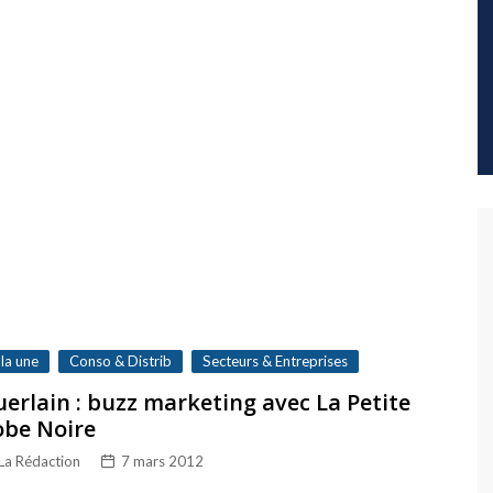
 la une
Conso & Distrib
Secteurs & Entreprises
erlain : buzz marketing avec La Petite
obe Noire
La Rédaction
7 mars 2012