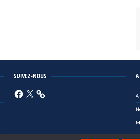
SUIVEZ-NOUS
A
Facebook
X
A
N
M
Po