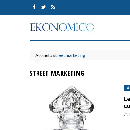
Skip
to
content
Accueil
»
street marketing
STREET MARKETING
À
Le
c