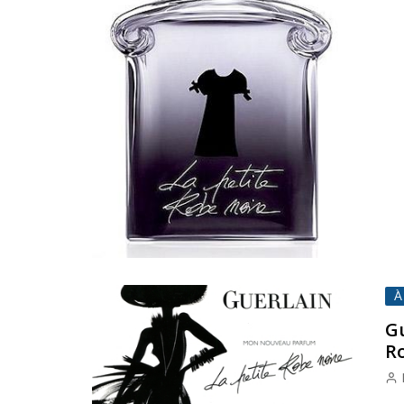
À
Gu
R