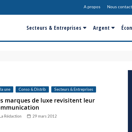
A propos
Nous contact
Secteurs & Entreprises
Argent
Écon
Banques & Finances
Salaire
Fra
Conso & Distrib
Sport
Eur
Energie &
Show-Biz
Éme
Environnement
Epargne & Place
Mon
Défense & Aéronautique
 la une
Conso & Distrib
Secteurs & Entreprises
Santé & Biotechnologie
s marques de luxe revisitent leur
ommunication
Technologies & Médias
La Rédaction
29 mars 2012