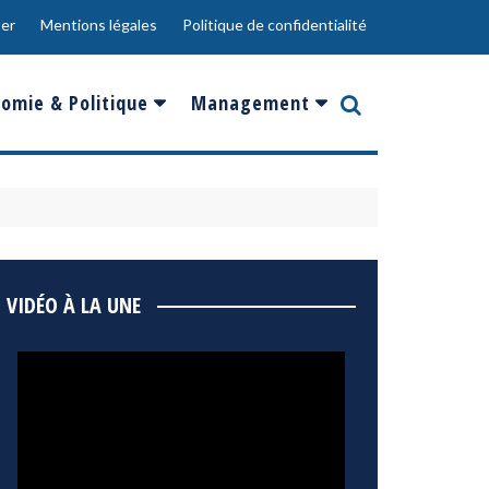
er
Mentions légales
Politique de confidentialité
omie & Politique
Management
nce
Innovation
ope
Responsabilité sociale
rgents
Ressources Humaines
ments
de
Social
VIDÉO À LA UNE