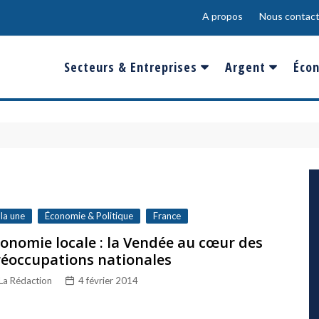
A propos
Nous contact
Secteurs & Entreprises
Argent
Écon
Banques & Finances
Salaire
Fra
Conso & Distrib
Sport
Eur
Energie &
Show-Biz
Éme
Environnement
Epargne & Place
Mon
Défense & Aéronautique
 la une
Économie & Politique
France
Santé & Biotechnologie
onomie locale : la Vendée au cœur des
éoccupations nationales
Technologies & Médias
La Rédaction
4 février 2014