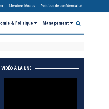
er
Mentions légales
Politique de confidentialité
omie & Politique
Management
nce
Innovation
ope
Responsabilité sociale
rgents
Ressources Humaines
ments
de
Social
VIDÉO À LA UNE