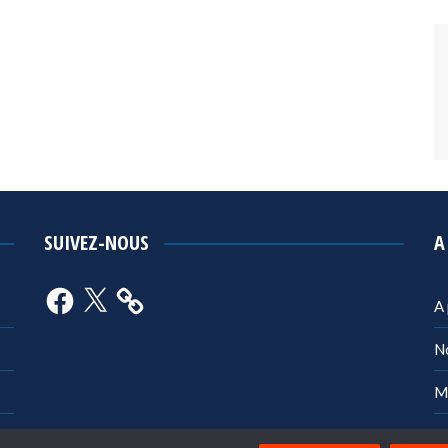
SUIVEZ-NOUS
A
Facebook
X
A
N
M
Po