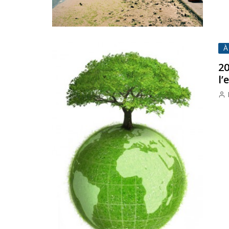
À
20
l