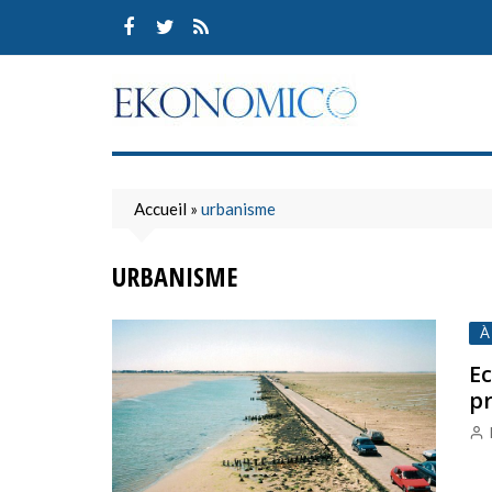
Skip
to
content
Accueil
»
urbanisme
URBANISME
À
Ec
pr