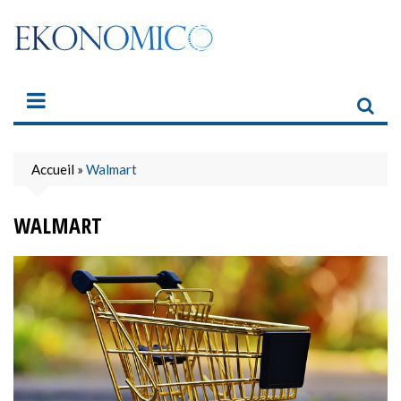
Skip
to
content
Accueil
»
Walmart
WALMART