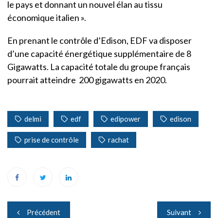
le pays et donnant un nouvel élan au tissu
économique italien ».
En prenant le contrôle d’Edison, EDF va disposer
d’une capacité énergétique supplémentaire de 8
Gigawatts. La capacité totale du groupe français
pourrait atteindre 200 gigawatts en 2020.
delmi
edf
edipower
edison
prise de contrôle
rachat
Navigation
Précédent
Suivant