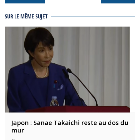
de
l’article
SUR LE MÊME SUJET
Japon : Sanae Takaichi reste au dos du
mur