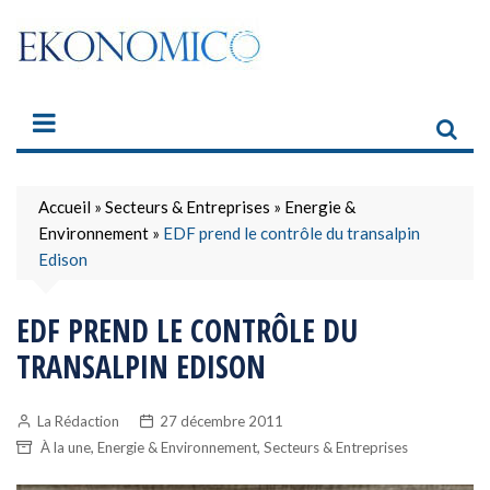
Skip
to
content
Accueil
»
Secteurs & Entreprises
»
Energie &
Environnement
»
EDF prend le contrôle du transalpin
Edison
EDF PREND LE CONTRÔLE DU
TRANSALPIN EDISON
La Rédaction
27 décembre 2011
,
,
À la une
Energie & Environnement
Secteurs & Entreprises