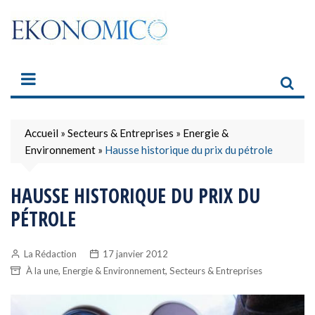
Skip
to
content
Accueil
»
Secteurs & Entreprises
»
Energie &
Environnement
»
Hausse historique du prix du pétrole
HAUSSE HISTORIQUE DU PRIX DU
PÉTROLE
La Rédaction
17 janvier 2012
,
,
À la une
Energie & Environnement
Secteurs & Entreprises