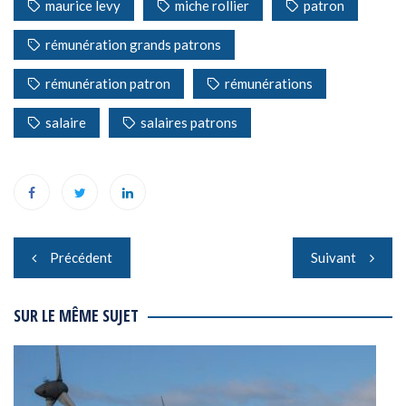
maurice levy
miche rollier
patron
rémunération grands patrons
rémunération patron
rémunérations
salaire
salaires patrons
Navigation
Précédent
Suivant
de
l’article
SUR LE MÊME SUJET