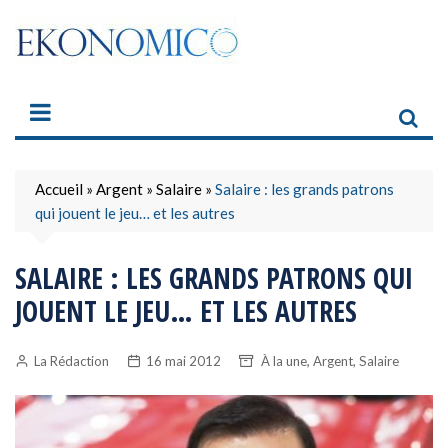
Skip
to
content
Accueil
»
Argent
»
Salaire
»
Salaire : les grands patrons
qui jouent le jeu… et les autres
SALAIRE : LES GRANDS PATRONS QUI
JOUENT LE JEU… ET LES AUTRES
,
,
La Rédaction
16 mai 2012
À la une
Argent
Salaire