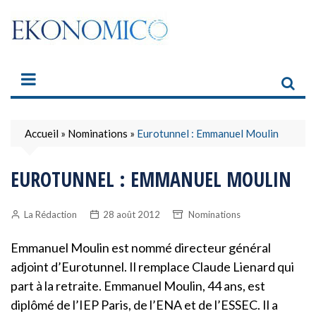
Skip
to
content
Accueil
»
Nominations
»
Eurotunnel : Emmanuel Moulin
EUROTUNNEL : EMMANUEL MOULIN
La Rédaction
28 août 2012
Nominations
Emmanuel Moulin est nommé directeur général
adjoint d’Eurotunnel. Il remplace Claude Lienard qui
part à la retraite. Emmanuel Moulin, 44 ans, est
diplômé de l’IEP Paris, de l’ENA et de l’ESSEC. Il a