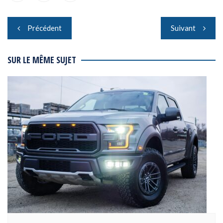
Navigation
Précédent
Suivant
de
l’article
SUR LE MÊME SUJET