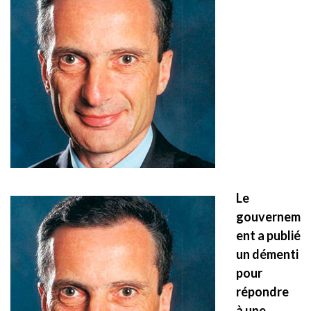
Le
gouvernem
ent a publié
un démenti
pour
répondre
à
une