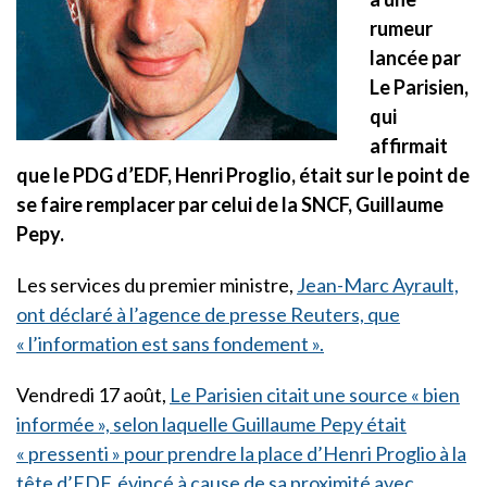
rumeur
lancée par
Le Parisien,
qui
affirmait
que le PDG d’EDF, Henri Proglio, était sur le point de
se faire remplacer par celui de la SNCF, Guillaume
Pepy.
Les services du premier ministre,
Jean-Marc Ayrault,
ont déclaré à l’agence de presse Reuters, que
« l’information est sans fondement ».
Vendredi 17 août,
Le Parisien citait une source « bien
informée », selon laquelle Guillaume Pepy était
« pressenti » pour prendre la place d’Henri Proglio à la
tête d’EDF, évincé à cause de sa proximité avec