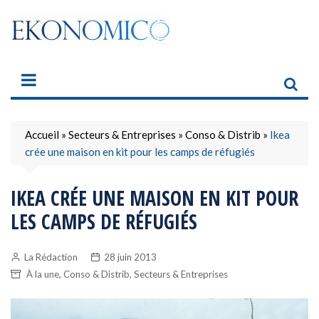
Skip
to
content
Accueil
»
Secteurs & Entreprises
»
Conso & Distrib
»
Ikea
crée une maison en kit pour les camps de réfugiés
IKEA CRÉE UNE MAISON EN KIT POUR
LES CAMPS DE RÉFUGIÉS
La Rédaction
28 juin 2013
,
,
À la une
Conso & Distrib
Secteurs & Entreprises