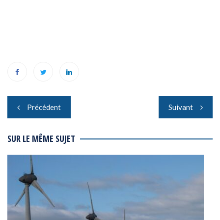
Navigation
Précédent
Suivant
de
l’article
SUR LE MÊME SUJET