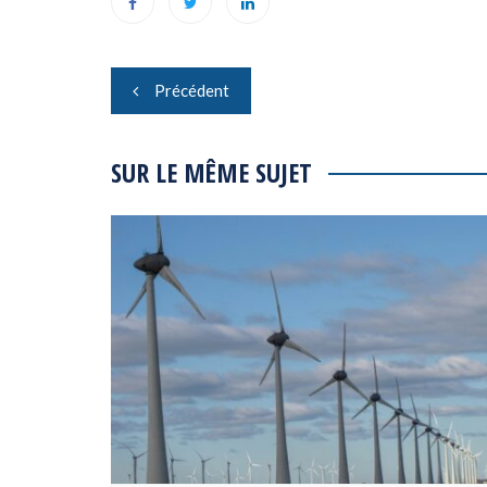
Navigation
Précédent
de
l’article
SUR LE MÊME SUJET