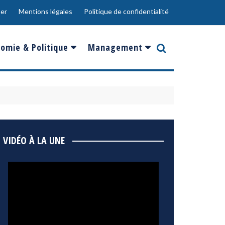
er
Mentions légales
Politique de confidentialité
omie & Politique
Management
nce
Innovation
ope
Responsabilité sociale
rgents
Ressources Humaines
ments
de
Social
VIDÉO À LA UNE