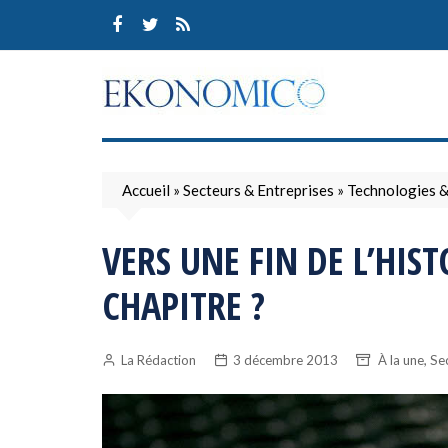
Skip
to
content
Accueil
»
Secteurs & Entreprises
»
Technologies 
VERS UNE FIN DE L’HIST
CHAPITRE ?
,
La Rédaction
3 décembre 2013
À la une
Sec