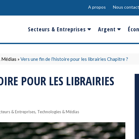
A propos
Nous contact
Secteurs & Entreprises
Argent
Écon
Banques & Finances
Salaire
Fra
Conso & Distrib
Sport
Eur
& Médias
»
Vers une fin de l’histoire pour les librairies Chapitre ?
Energie &
Show-Biz
Éme
OIRE POUR LES LIBRAIRIES
Environnement
Epargne & Place
Mon
Défense & Aéronautique
Santé & Biotechnologie
,
teurs & Entreprises
Technologies & Médias
Technologies & Médias