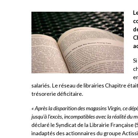
Le
c
dé
Ch
ac
Si
ch
em
salariés. Le réseau de librairies Chapitre ét
trésorerie déficitaire.
« Après la disparition des magasins Virgin, ce dép
jusqu’à l’excès, incompatibles avec la réalité du mé
déclaré le Syndicat de la Librairie Française 
inadaptés des actionnaires du groupe Actissi