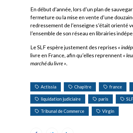
En début d’année, lors d’un plan de sauvegard
fermeture ou la mise en vente d’une douzaine d
redressement de l’enseigne s’était orienté 
l’ensemble de son réseau en librairies indép
Le SLF espère justement des reprises
« indép
livre en France, afin qu’elles reprennent
« le
marché du livre »
.
Actissia
Chapitre
france
liquidation judiciaire
paris
SL
Tribunal de Commerce
Virgin