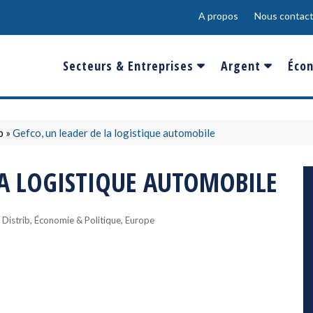
A propos
Nous contact
Secteurs & Entreprises
Argent
Écon
Banques & Finances
Salaire
Fra
Conso & Distrib
Sport
Eur
b
»
Gefco, un leader de la logistique automobile
Energie &
Show-Biz
Éme
LA LOGISTIQUE AUTOMOBILE
Environnement
Epargne & Place
Mon
Défense & Aéronautique
,
,
Distrib
Économie & Politique
Europe
Santé & Biotechnologie
Technologies & Médias