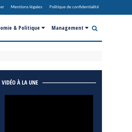
er
Mentions légales
Politique de confidentialité
omie & Politique
Management
nce
Innovation
ope
Responsabilité sociale
rgents
Ressources Humaines
ments
de
Social
VIDÉO À LA UNE