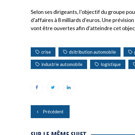
Selon ses dirigeants, l’objectif du groupe pou
d’affaires à 8 milliards d’euros. Une prévisi
vont être ouvertes afin d’atteindre cet object
crise
dsitribution automobile
industrie automobile
logistique
Navigation
Précédent
de
l’article
SUR LE MÊME SUJET