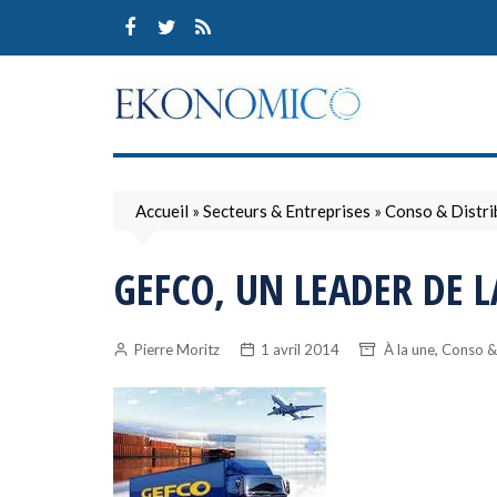
Skip
to
content
Accueil
»
Secteurs & Entreprises
»
Conso & Distri
GEFCO, UN LEADER DE 
,
Pierre Moritz
1 avril 2014
À la une
Conso & 