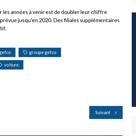
r les années à venir est de doubler leur chiffre
on prévue jusqu’en 2020. Des filiales supplémentaires
if.
gefco
groupe gefco
voiture
Suivant