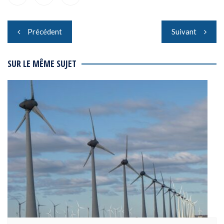
Navigation
Précédent
Suivant
de
l’article
SUR LE MÊME SUJET