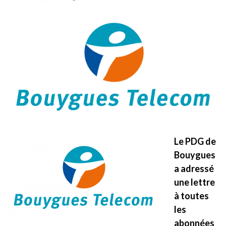
Le PDG de
Bouygues
a adressé
une lettre
à toutes
les
abonnées