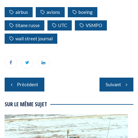
airbus
avions
boeing
titane russe
UTC
VSMPO
wall street journal
Navigation
Précédent
Suivant
de
l’article
SUR LE MÊME SUJET