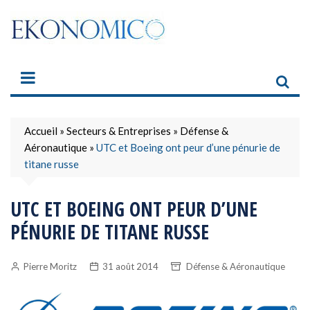
Skip
to
content
Accueil
»
Secteurs & Entreprises
»
Défense &
Aéronautique
»
UTC et Boeing ont peur d’une pénurie de
titane russe
UTC ET BOEING ONT PEUR D’UNE
PÉNURIE DE TITANE RUSSE
Pierre Moritz
31 août 2014
Défense & Aéronautique