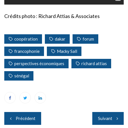
Crédits photo : Richard Attias & Associates
coopération
dakar
forum
francophonie
Macky Sall
perspectives économiques
richard attias
sénégal
Navigation
Précédent
Suivant
de