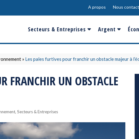
A propos
Nous contact
Secteurs & Entreprises
Argent
Écon
Banques & Finances
Salaire
Fra
Conso & Distrib
Sport
Eur
ironnement
»
Les pales furtives pour franchir un obstacle majeur à l’é
Energie &
Show-Biz
Éme
OUR FRANCHIR UN OBSTACLE
Environnement
Epargne & Place
Mon
Défense & Aéronautique
Santé & Biotechnologie
,
onnement
Secteurs & Entreprises
Technologies & Médias