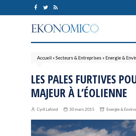
Skip
to
content
Accueil
»
Secteurs & Entreprises
»
Energie & Env
LES PALES FURTIVES P
MAJEUR À L’ÉOLIENNE
Cyril Lafond
30 mars 2015
Energie & Envir