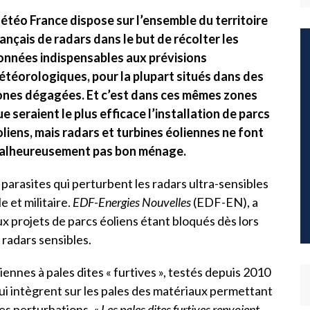
étéo France dispose sur l’ensemble du territoire
ançais de radars dans le but de récolter les
onnées indispensables aux prévisions
étéorologiques, pour la plupart situés dans des
ones dégagées. Et c’est dans ces mêmes zones
e seraient le plus efficace l’installation de parcs
liens, mais radars et turbines éoliennes ne font
alheureusement pas bon ménage.
parasites qui perturbent les radars ultra-sensibles
e et militaire.
EDF-Energies Nouvelles
(EDF-EN), a
 projets de parcs éoliens étant bloqués dès lors
 radars sensibles.
ennes à pales dites « furtives », testés depuis 2010
qui intègrent sur les pales des matériaux permettant
les perturbations.
« Les pales dites furtives renvoient