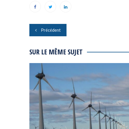
Navigation
Précédent
de
l’article
SUR LE MÊME SUJET