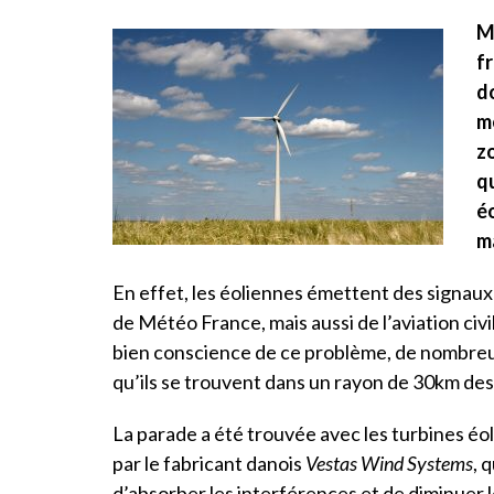
M
fr
d
m
z
qu
éo
m
En effet, les éoliennes émettent des signaux 
de Météo France, mais aussi de l’aviation civil
bien conscience de ce problème, de nombreux
qu’ils se trouvent dans un rayon de 30km des
La parade a été trouvée avec les turbines éoli
par le fabricant danois
Vestas Wind Systems
, 
d’absorber les interférences et de diminuer 