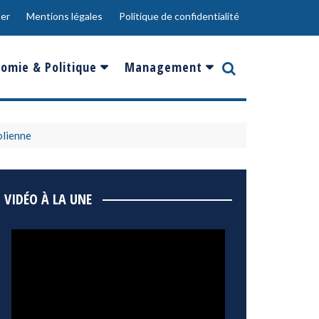
er
Mentions légales
Politique de confidentialité
omie & Politique
Management
nce
Innovation
ope
Responsabilité sociale
olienne
rgents
Ressources Humaines
ments
de
Social
VIDÉO À LA UNE