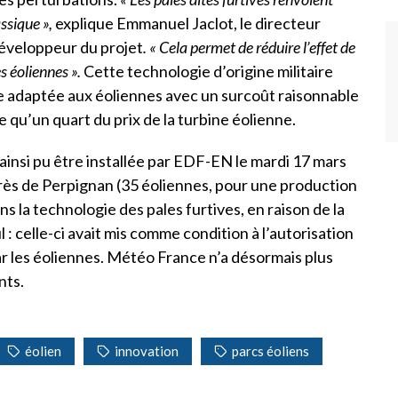
assique »,
explique Emmanuel Jaclot, le directeur
développeur du projet
. « Cela permet de réduire l’effet de
s éoliennes ».
Cette technologie d’origine militaire
e adaptée aux éoliennes avec un surcoût raisonnable
 qu’un quart du prix de la turbine éolienne.
ainsi pu être installée par EDF-EN le mardi 17 mars
près de Perpignan (35 éoliennes, pour une production
ns la technologie des pales furtives, en raison de la
: celle-ci avait mis comme condition à l’autorisation
par les éoliennes. Météo France n’a désormais plus
nts.
éolien
innovation
parcs éoliens