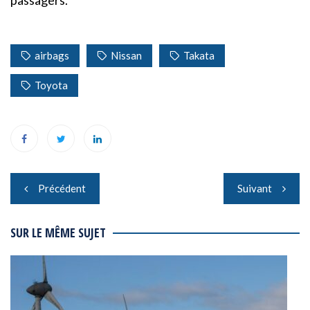
airbags
Nissan
Takata
Toyota
Navigation
Précédent
Suivant
de
l’article
SUR LE MÊME SUJET