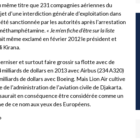
 même titre que 231 compagnies aériennes du
objet d’une interdiction générale d’exploitation dans
 été sanctionnée par les autorités après l’arrestation
de méthamphétamine.
« Je m’en fiche d’être sur la liste
tait même exclamé en février 2012 le président et
i Kirana.
erniser et surtout faire grossir sa flotte avec de
 milliards de dollars en 2013 avec Airbus (234 A320)
illiards de dollars avec Boeing. Mais Lion Air cultive
e de l’administration de l’aviation civile de Djakarta.
, ne saurait en conséquence être considérée comme un
igne de ce nom aux yeux des Européens.
P