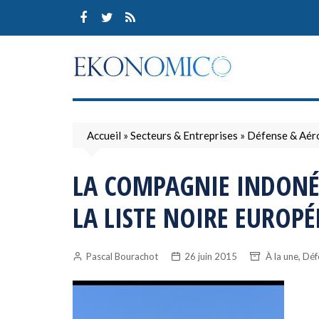
Skip
to
content
Accueil
»
Secteurs & Entreprises
»
Défense & Aér
LA COMPAGNIE INDONÉS
LA LISTE NOIRE EUROP
,
Pascal Bourachot
26 juin 2015
À la une
Déf