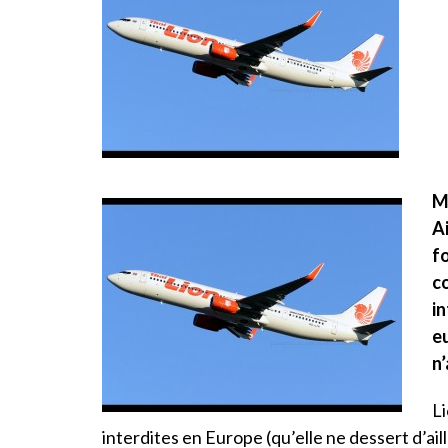
M
A
fo
c
in
e
n’
Li
interdites en Europe (qu’elle ne dessert d’ail