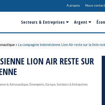
A propos
Nous contact
Secteurs & Entreprises
Argent
Écon
Banques & Finances
Salaire
Fra
Conso & Distrib
Sport
Eur
onautique
»
La compagnie indonésienne Lion Air reste sur la liste n
Energie &
Show-Biz
Éme
IENNE LION AIR RESTE SUR
Environnement
Epargne & Place
Mon
ÉENNE
Défense & Aéronautique
Santé & Biotechnologie
,
,
,
ense & Aéronautique
Émergents
Europe
Secteurs & Entreprises
Technologies & Médias