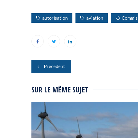
autorisation
aviation
Commis
Navigation
Précédent
de
l’article
SUR LE MÊME SUJET