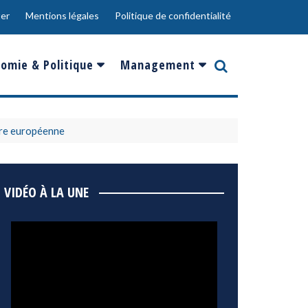
er
Mentions légales
Politique de confidentialité
omie & Politique
Management
nce
Innovation
ope
Responsabilité sociale
oire européenne
rgents
Ressources Humaines
ments
de
Social
VIDÉO À LA UNE