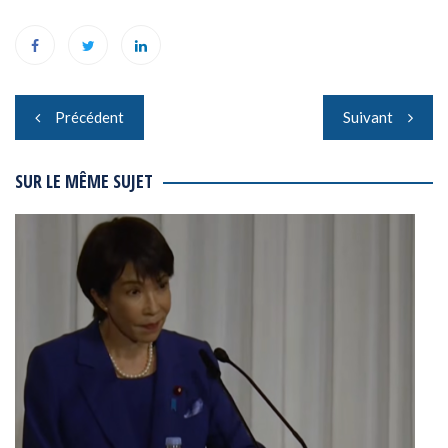
Navigation
Précédent
Suivant
de
l’article
SUR LE MÊME SUJET