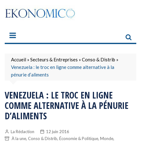
Skip
to
content
Accueil
»
Secteurs & Entreprises
»
Conso & Distrib
»
Venezuela : le troc en ligne comme alternative à la
pénurie d’aliments
VENEZUELA : LE TROC EN LIGNE
COMME ALTERNATIVE À LA PÉNURIE
D’ALIMENTS
La Rédaction
12 juin 2016
,
,
,
,
À la une
Conso & Distrib
Économie & Politique
Monde