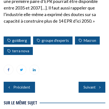
une première paire d’EPR pourrait être disponible
entre 2035 et 2037 […]. Il faut aussi rappeler que
l’industrie elle-même a exprimé des doutes sur sa
capacité à construire plus de 14 EPR d’ici 2050. »
goldberg
groupe d'experts
Macron
terra nova
Navigation
Précédent
Suivant
de
l’article
SUR LE MÊME SUJET