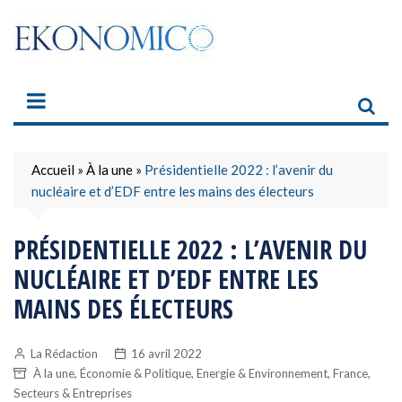
Skip
to
content
Accueil
»
À la une
»
Présidentielle 2022 : l’avenir du
nucléaire et d’EDF entre les mains des électeurs
PRÉSIDENTIELLE 2022 : L’AVENIR DU
NUCLÉAIRE ET D’EDF ENTRE LES
MAINS DES ÉLECTEURS
La Rédaction
16 avril 2022
,
,
,
,
À la une
Économie & Politique
Energie & Environnement
France
Secteurs & Entreprises