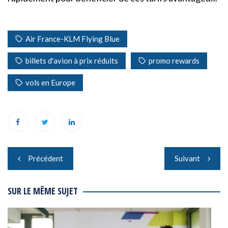
Air France-KLM Flying Blue
billets d'avion à prix réduits
promo rewards
vols en Europe
Navigation
Précédent
Suivant
de
l’article
SUR LE MÊME SUJET