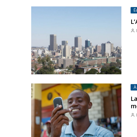
É
L’
À
La
m