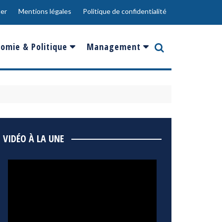
er
Mentions légales
Politique de confidentialité
omie & Politique
Management
nce
Innovation
ope
Responsabilité sociale
rgents
Ressources Humaines
ments
de
Social
VIDÉO À LA UNE