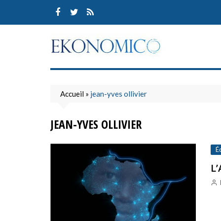
Skip
to
content
Accueil
»
jean-yves ollivier
JEAN-YVES OLLIVIER
É
L’