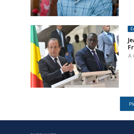
É
Je
Fr
Pl