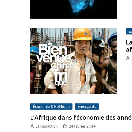
É
La
af
Économie & Politique
Émergents
L’Afrique dans l’économie des anné
La Rédaction
24 février 2014