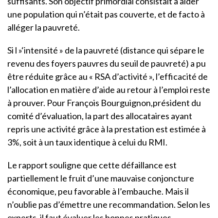
suffisants. Son objectif primordial consistait à aider
une population qui n’était pas couverte, et de facto à
alléger la pauvreté.
Si l »‘intensité » de la pauvreté (distance qui sépare le
revenu des foyers pauvres du seuil de pauvreté) a pu
être réduite grâce au « RSA d’activité », l’efficacité de
l’allocation en matière d’aide au retour à l’emploi reste
à prouver. Pour François Bourguignon,président du
comité d’évaluation, la part des allocataires ayant
repris une activité grâce à la prestation est estimée à
3%, soit à un taux identique à celui du RMI.
Le rapport souligne que cette défaillance est
partiellement le fruit d’une mauvaise conjoncture
économique, peu favorable à l’embauche. Mais il
n’oublie pas d’émettre une recommandation. Selon les
experts, il faut évaluer les bonnes pratiques