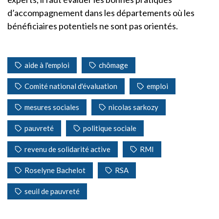
d’accompagnement dans les départements où les
bénéficiaires potentiels ne sont pas orientés.
aide à l'emploi
chômage
Comité national d'évaluation
emploi
mesures sociales
nicolas sarkozy
pauvreté
politique sociale
revenu de solidarité active
RMI
Roselyne Bachelot
RSA
seuil de pauvreté