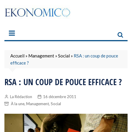
Skip
to
content
Accueil
»
Management
»
Social
»
RSA : un coup de pouce
efficace ?
RSA : UN COUP DE POUCE EFFICACE ?
La Rédaction
16 décembre 2011
,
,
À la une
Management
Social