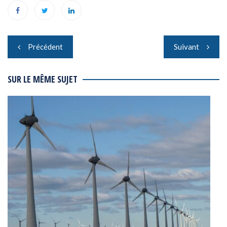
Navigation
Précédent
Suivant
de
l’article
SUR LE MÊME SUJET