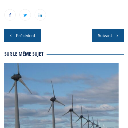
Navigation
Précédent
Suivant
de
l’article
SUR LE MÊME SUJET