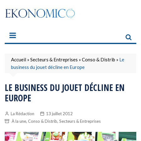
Skip
to
content
Accueil
»
Secteurs & Entreprises
»
Conso & Distrib
»
Le
business du jouet décline en Europe
LE BUSINESS DU JOUET DÉCLINE EN
EUROPE
La Rédaction
13 juillet 2012
,
,
À la une
Conso & Distrib
Secteurs & Entreprises