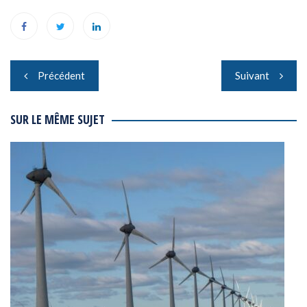
Navigation
Précédent
Suivant
de
l’article
SUR LE MÊME SUJET