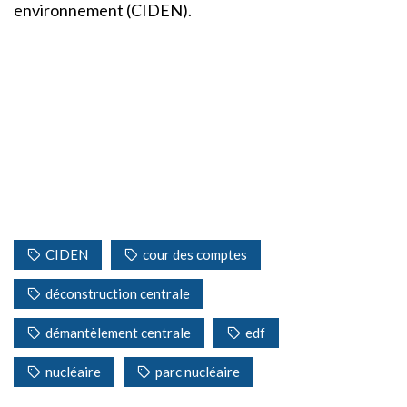
environnement (CIDEN).
CIDEN
cour des comptes
déconstruction centrale
démantèlement centrale
edf
nucléaire
parc nucléaire