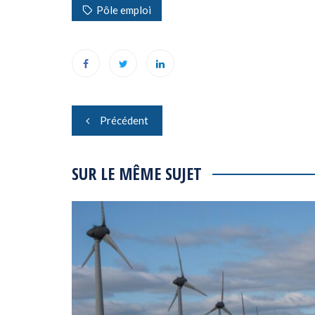
Pôle emploi
Navigation
Précédent
de
l’article
SUR LE MÊME SUJET