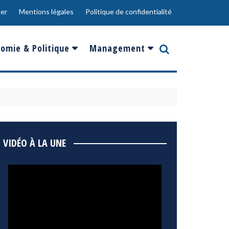
er
Mentions légales
Politique de confidentialité
omie & Politique
Management
nce
Innovation
ope
Responsabilité sociale
rgents
Ressources Humaines
ments
de
Social
VIDÉO À LA UNE