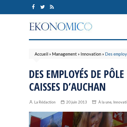
Skip
to
content
Accueil
»
Management
»
Innovation
»
Des employé
DES EMPLOYÉS DE PÔLE 
CAISSES D’AUCHAN
,
La Rédaction
20 juin 2013
À la une
Innovat