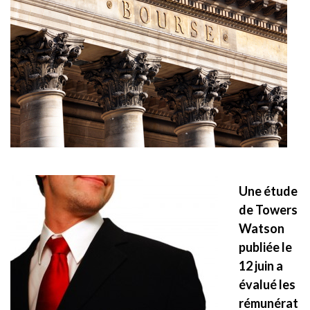
Une étude
de Towers
Watson
publiée le
12 juin a
évalué les
rémunérat