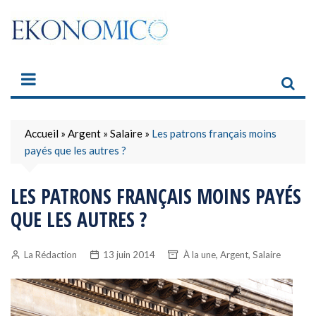
Skip
to
content
Accueil
»
Argent
»
Salaire
»
Les patrons français moins
payés que les autres ?
LES PATRONS FRANÇAIS MOINS PAYÉS
QUE LES AUTRES ?
,
,
La Rédaction
13 juin 2014
À la une
Argent
Salaire