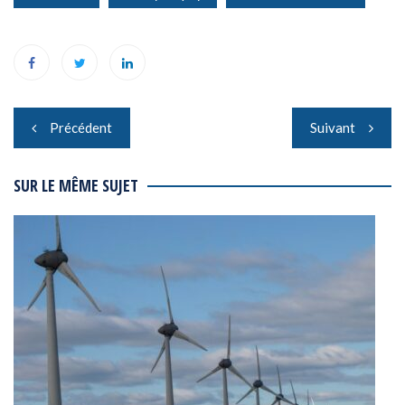
Navigation
Précédent
Suivant
de
l’article
SUR LE MÊME SUJET