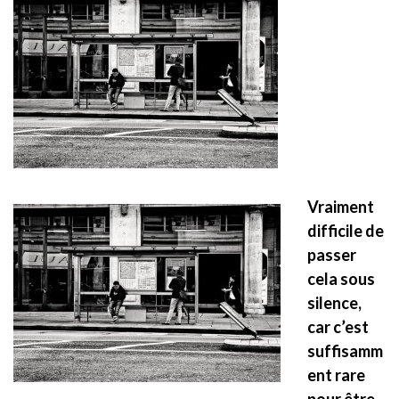
Vraiment
difficile de
passer
cela sous
silence,
car c’est
suffisamm
ent rare
pour être