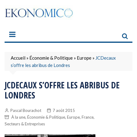
Skip
to
content
Accueil
»
Économie & Politique
»
Europe
»
JCDecaux
s’offre les abribus de Londres
JCDECAUX S’OFFRE LES ABRIBUS DE
LONDRES
Pascal Bourachot
7 août 2015
,
,
,
,
À la une
Économie & Politique
Europe
France
Secteurs & Entreprises