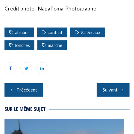
Crédit photo : Napafloma-Photographe
abribus
contrat
JCDecaux
londres
marché
Navigation
Précédent
Suivant
de
l’article
SUR LE MÊME SUJET