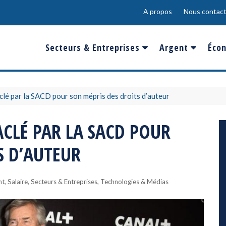
A propos
Nous contact
Secteurs & Entreprises
Argent
Écon
Banques & Finances
Salaire
Fra
Conso & Distrib
Sport
Eur
lé par la SACD pour son mépris des droits d’auteur
Energie &
Show-Biz
Éme
CLÉ PAR LA SACD POUR
Environnement
Epargne & Place
Mon
S D’AUTEUR
Défense & Aéronautique
Santé & Biotechnologie
,
,
,
nt
Salaire
Secteurs & Entreprises
Technologies & Médias
Technologies & Médias