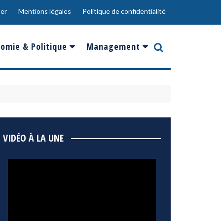
er
Mentions légales
Politique de confidentialité
omie & Politique
Management
nce
Innovation
ope
Responsabilité sociale
rgents
Ressources Humaines
ments
de
Social
VIDÉO À LA UNE