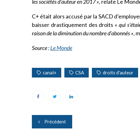
les sociétés d’auteur en 2017 »
, relate Le Mond
C+ était alors accusé par la SACD d’employer
baisser drastiquement des droits
« qui s’éta
raison de la diminution du nombre d’abonnés »
, 
Source :
Le Monde
canal+
CSA
droits d'auteur
Navigation
Précédent
de