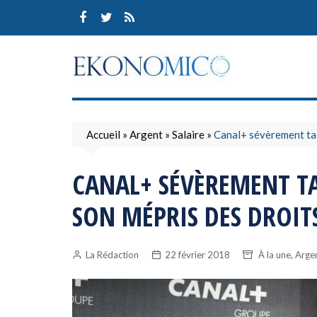
Skip
to
content
Accueil
»
Argent
»
Salaire
»
Canal+ sévèrement tac
CANAL+ SÉVÈREMENT TA
SON MÉPRIS DES DROIT
,
La Rédaction
22 février 2018
À la une
Arge