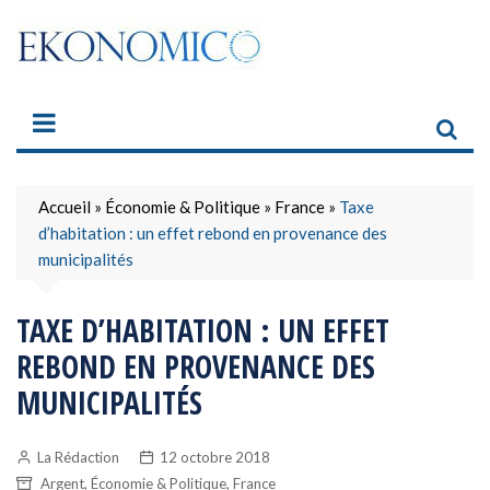
Skip
to
content
Accueil
»
Économie & Politique
»
France
»
Taxe
d’habitation : un effet rebond en provenance des
municipalités
TAXE D’HABITATION : UN EFFET
REBOND EN PROVENANCE DES
MUNICIPALITÉS
La Rédaction
12 octobre 2018
,
,
Argent
Économie & Politique
France