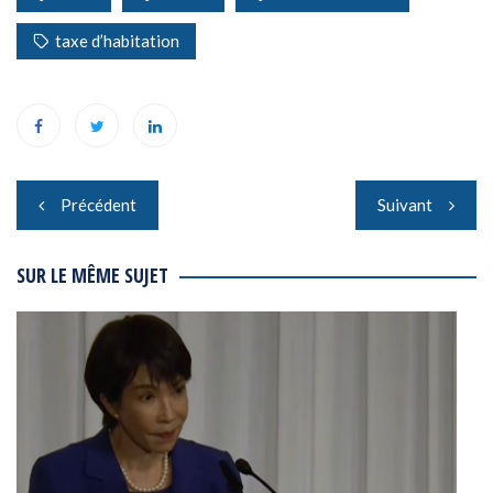
taxe d’habitation
Navigation
Précédent
Suivant
de
l’article
SUR LE MÊME SUJET