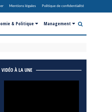
er
Mentions légales
Politique de confidentialité
omie & Politique
Management
nce
Innovation
ope
Responsabilité sociale
rgents
Ressources Humaines
ments
de
Social
VIDÉO À LA UNE