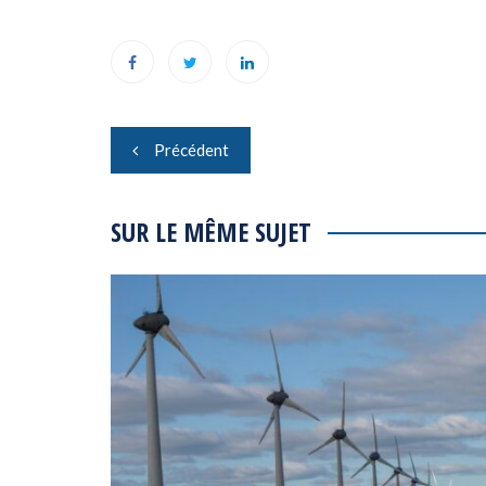
Navigation
Précédent
de
l’article
SUR LE MÊME SUJET