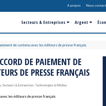
A propos
Nous contact
Secteurs & Entreprises
Argent
Écon
Banques & Finances
Salaire
Fra
Conso & Distrib
Sport
Eur
aiement de contenu avec les éditeurs de presse français
Energie &
Show-Biz
Éme
CCORD DE PAIEMENT DE
Environnement
Epargne & Place
Mon
TEURS DE PRESSE FRANÇAIS
Défense & Aéronautique
Santé & Biotechnologie
,
,
s
Secteurs & Entreprises
Technologies & Médias
Technologies & Médias