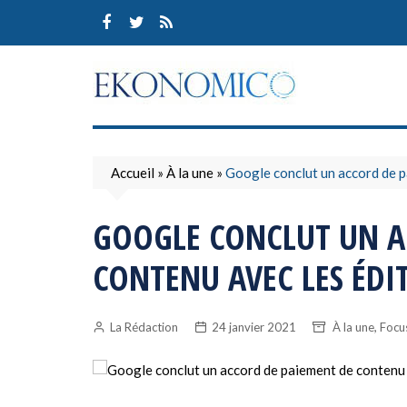
Skip
to
content
Accueil
»
À la une
»
Google conclut un accord de p
GOOGLE CONCLUT UN A
CONTENU AVEC LES ÉDI
,
La Rédaction
24 janvier 2021
À la une
Focu