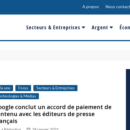
A propos
Nous contact
Secteurs & Entreprises
Argent
Écon
Banques & Finances
Salaire
Fra
Conso & Distrib
Sport
Eur
Energie &
Show-Biz
Éme
Environnement
Epargne & Place
Mon
Défense & Aéronautique
 la une
Focus
Secteurs & Entreprises
Santé & Biotechnologie
echnologies & Médias
ogle conclut un accord de paiement de
Technologies & Médias
ntenu avec les éditeurs de presse
ançais
La Rédaction
24 janvier 2021