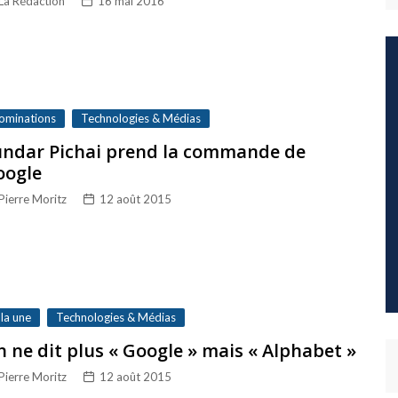
La Rédaction
16 mai 2016
ominations
Technologies & Médias
undar Pichai prend la commande de
oogle
Pierre Moritz
12 août 2015
 la une
Technologies & Médias
 ne dit plus « Google » mais « Alphabet »
Pierre Moritz
12 août 2015