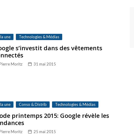
 la une
Technologies & Médias
ogle s’investit dans des vêtements
onnectés
Pierre Moritz
31 mai 2015
 la une
Conso & Distrib
Technologies & Médias
de printemps 2015: Google révèle les
endances
Pierre Moritz
25 mai 2015