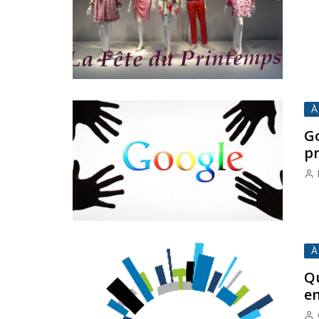
À
Go
p
À
Qu
en