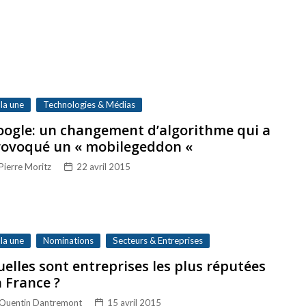
 la une
Technologies & Médias
ogle: un changement d’algorithme qui a
rovoqué un « mobilegeddon «
Pierre Moritz
22 avril 2015
 la une
Nominations
Secteurs & Entreprises
elles sont entreprises les plus réputées
 France ?
Quentin Dantremont
15 avril 2015