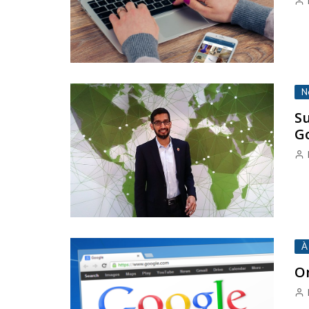
N
S
G
À
On