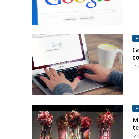
À
Go
c
À
Mo
t