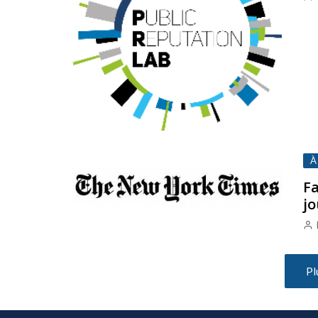
À
Fa
j
Pl