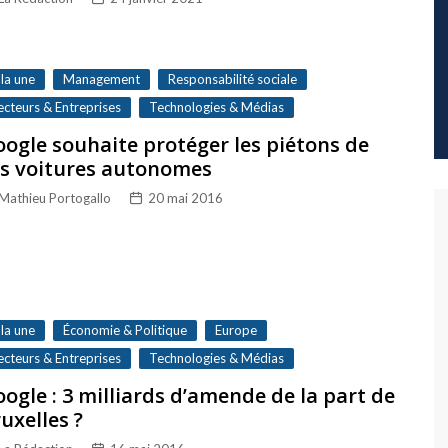
 la une
Management
Responsabilité sociale
ecteurs & Entreprises
Technologies & Médias
ogle souhaite protéger les piétons de
es voitures autonomes
Mathieu Portogallo
20 mai 2016
 la une
Économie & Politique
Europe
ecteurs & Entreprises
Technologies & Médias
ogle : 3 milliards d’amende de la part de
uxelles ?