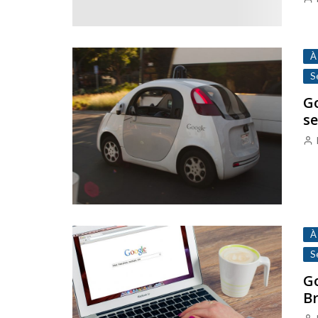
À
S
Go
s
À
S
Go
Br