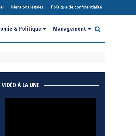
er
Mentions légales
Politique de confidentialité
omie & Politique
Management
nce
Innovation
ope
Responsabilité sociale
rgents
Ressources Humaines
ments
de
Social
VIDÉO À LA UNE