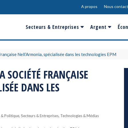
A propos
Nous contact
Secteurs & Entreprises
Argent
Écon
Banques & Finances
Salaire
Fra
Conso & Distrib
Sport
Eur
 française Nell’Armonia, spécialisée dans les technologies EPM
Energie &
Show-Biz
Éme
A SOCIÉTÉ FRANÇAISE
Environnement
Epargne & Place
Mon
ISÉE DANS LES
Défense & Aéronautique
Santé & Biotechnologie
Technologies & Médias
,
,
& Politique
Secteurs & Entreprises
Technologies & Médias