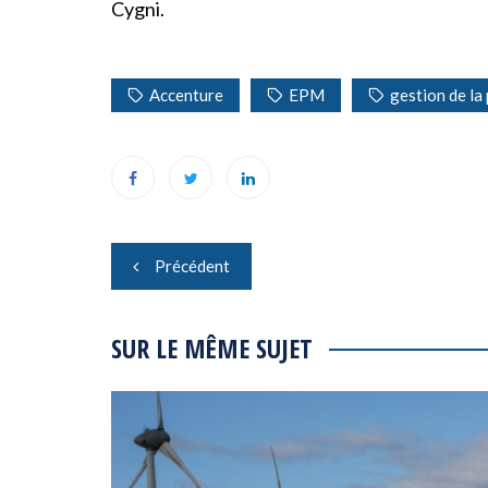
Cygni.
Accenture
EPM
gestion de la
Navigation
Précédent
de
l’article
SUR LE MÊME SUJET