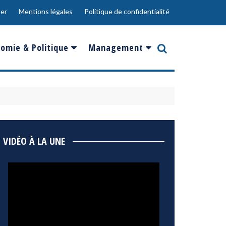
er
Mentions légales
Politique de confidentialité
omie & Politique
Management
nce
Innovation
ope
Responsabilité sociale
rgents
Ressources Humaines
ments
de
Social
VIDÉO À LA UNE