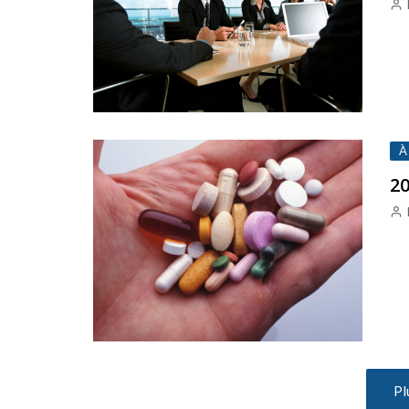
À
20
Pl