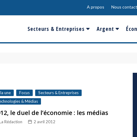
A propos
Nous contact
Secteurs & Entreprises
Argent
Écon
Banques & Finances
Salaire
Fra
Conso & Distrib
Sport
Eur
Energie &
Show-Biz
Éme
Environnement
Epargne & Place
Mon
Défense & Aéronautique
 la une
Focus
Secteurs & Entreprises
Santé & Biotechnologie
echnologies & Médias
12, le duel de l’économie : les médias
Technologies & Médias
La Rédaction
2 avril 2012