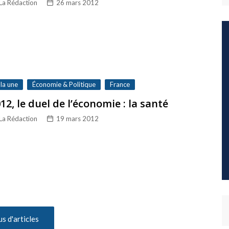
La Rédaction
26 mars 2012
 la une
Économie & Politique
France
12, le duel de l’économie : la santé
La Rédaction
19 mars 2012
us d'articles