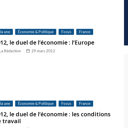
 la une
Économie & Politique
Focus
France
12, le duel de l’économie : l’Europe
La Rédaction
29 mars 2012
 la une
Économie & Politique
Focus
France
12, le duel de l’économie : les conditions
 travail