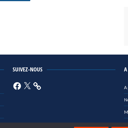
SUIVEZ-NOUS
A
Facebook
X
A
N
M
Po