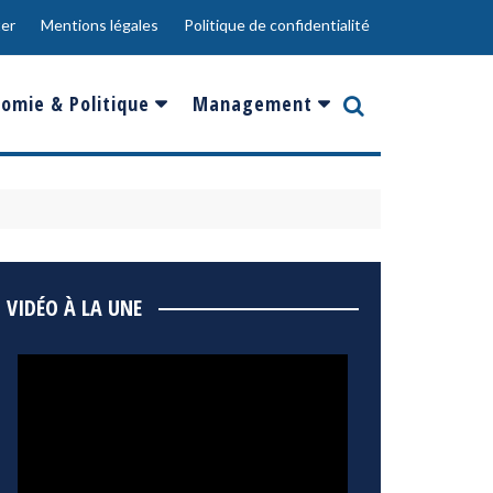
er
Mentions légales
Politique de confidentialité
omie & Politique
Management
nce
Innovation
ope
Responsabilité sociale
rgents
Ressources Humaines
ments
de
Social
VIDÉO À LA UNE