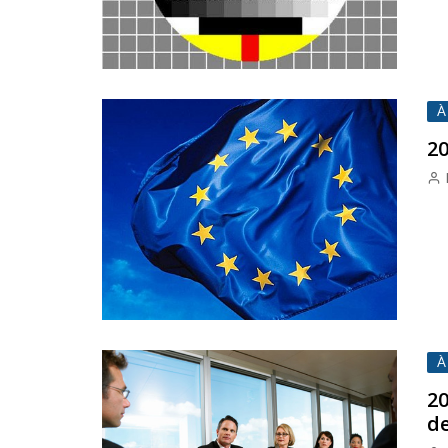
À
20
À
20
de