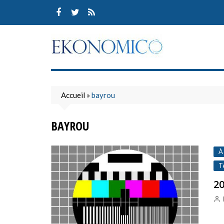
Skip
to
content
Accueil
»
bayrou
BAYROU
À
T
20