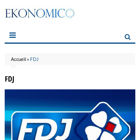
Skip
to
content
Accueil
»
FDJ
FDJ