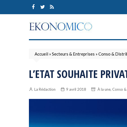
Skip
to
content
Accueil
»
Secteurs & Entreprises
»
Conso & Distri
L’ETAT SOUHAITE PRIVAT
,
La Rédaction
9 avril 2018
À la une
Conso & 