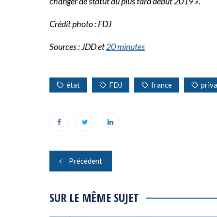
changer de statut au plus tard début 2019 »
.
Crédit photo : FDJ
Sources : JDD et
20 minutes
état
FDJ
france
priv
Navigation
Précédent
de
l’article
SUR LE MÊME SUJET