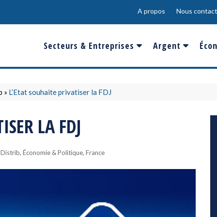
A propos
Nous contact
Secteurs & Entreprises
Argent
Écon
Banques & Finances
Salaire
Fra
Conso & Distrib
Sport
Eur
b
»
L’Etat souhaite privatiser la FDJ
Energie &
Show-Biz
Éme
ISER LA FDJ
Environnement
Epargne & Place
Mon
Défense & Aéronautique
,
,
Distrib
Économie & Politique
France
Santé & Biotechnologie
Technologies & Médias