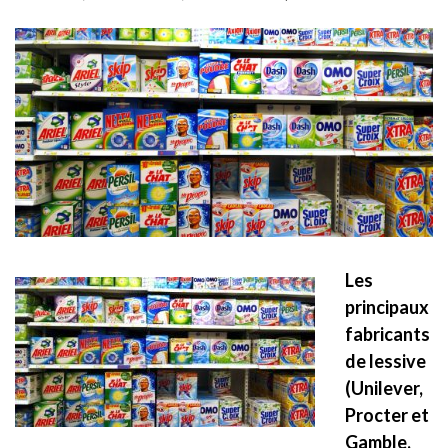
Les
principaux
fabricants
de lessive
(Unilever,
Procter et
Gamble,