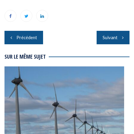
Navigation
Précédent
Suivant
de
l’article
SUR LE MÊME SUJET