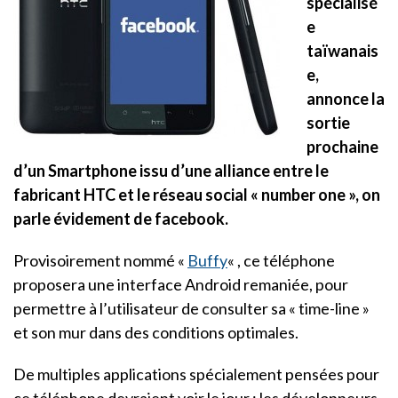
spécialisé
e
taïwanais
e,
annonce la
sortie
prochaine
d’un Smartphone issu d’une alliance entre le
fabricant HTC et le réseau social « number one », on
parle évidement de facebook.
Provisoirement nommé «
Buffy
« , ce téléphone
proposera une interface Android remaniée, pour
permettre à l’utilisateur de consulter sa « time-line »
et son mur dans des conditions optimales.
De multiples applications spécialement pensées pour
ce téléphone devraient voir le jour : les développeurs