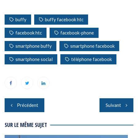
buffy
buffy facebook htc
facebook htc
facebook-phone
smartphone buffy
smartphone facebook
smartphone social
téléphone facebook
Navigation
Précédent
Suivant
de
l’article
SUR LE MÊME SUJET