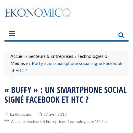
Skip
to
content
Accueil
»
Secteurs & Entreprises
»
Technologies &
Médias
»
« Buffy » : un smartphone social signé Facebook
et HTC ?
« BUFFY » : UN SMARTPHONE SOCIAL
SIGNÉ FACEBOOK ET HTC ?
La Rédaction
27 avril 2012
,
,
À la une
Secteurs & Entreprises
Technologies & Médias