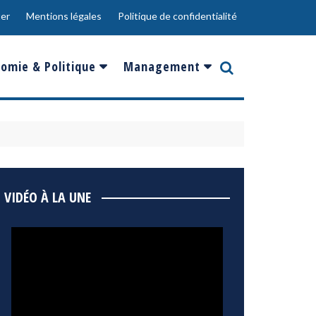
er
Mentions légales
Politique de confidentialité
omie & Politique
Management
nce
Innovation
ope
Responsabilité sociale
rgents
Ressources Humaines
ments
de
Social
VIDÉO À LA UNE