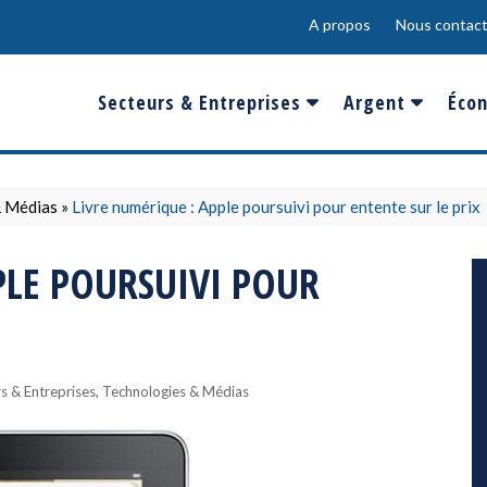
A propos
Nous contact
Secteurs & Entreprises
Argent
Écon
Banques & Finances
Salaire
Fra
Conso & Distrib
Sport
Eur
& Médias
»
Livre numérique : Apple poursuivi pour entente sur le prix
Energie &
Show-Biz
Éme
PLE POURSUIVI POUR
Environnement
Epargne & Place
Mon
Défense & Aéronautique
Santé & Biotechnologie
,
s & Entreprises
Technologies & Médias
Technologies & Médias