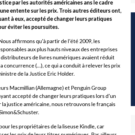
stice par les autorités américaines ans le cadre
une entente sur les prix. Trois autres éditeurs ont,
uant à eux, accepté de changer leurs pratiques
ur éviter les poursuites.
Nous affirmons qu’à partir de l’été 2009, les
sponsables aux plus hauts niveaux des entreprises
es distributeurs de livres numériques avaient réduit
la concurrence (…), ce qui a conduit à relever les prix
nistre de la Justice Eric Holder.
teurs Macmillian (Allemagne) et Penguin Group
ayant accepté de changer leurs pratiques lors d’un
 la justice américaine, nous retrouvons le français
t Simon&Schuster.
our les propriétaires de la liseuse Kindle, car
ser les prix de leurs titres numériques. Par ailleurs,