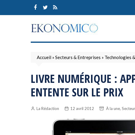
Skip
to
content
Accueil
»
Secteurs & Entreprises
»
Technologies 
LIVRE NUMÉRIQUE : AP
ENTENTE SUR LE PRIX
,
La Rédaction
12 avril 2012
À la une
Secteur