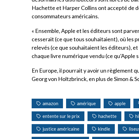
Hachette et Harper Collins ont accepté de d
consommateurs américains.
« Ensemble, Apple et les éditeurs sont parven
cesserait (ce que tous souhaitaient), où les 
relevés (ce que souhaitaient les éditeurs), 
chaque livre numérique vendu (ce qu’Apple sou
En Europe, il pourrait y avoir un règlement qu
Georg von Holtzbrinck, en plus de Simon & Sc
amazon
amérique
apple
entente sur le prix
hachette
h
justice américaine
kindle
liseu