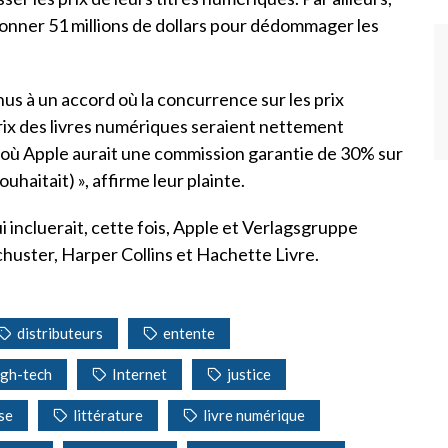
onner 51 millions de dollars pour dédommager les
us à un accord où la concurrence sur les prix
prix des livres numériques seraient nettement
et où Apple aurait une commission garantie de 30% sur
haitait) », affirme leur plainte.
i incluerait, cette fois, Apple et Verlagsgruppe
huster, Harper Collins et Hachette Livre.
distributeurs
entente
igh-tech
Internet
justice
se
littérature
livre numérique