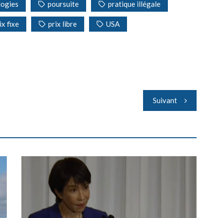
logies
poursuite
pratique illégale
ix fixe
prix libre
USA
Suivant