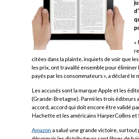
ju
d’
q
po
« 
re
citées dans la plainte, inquiets de voir que l
les prix, ont travaillé ensemble pour éliminer 
payés par les consommateurs », a déclaré le mi
Les accusés sont la marque Apple et les édi
(Grande-Bretagne). Parmi les trois éditeurs 
accord, accord qui doit encore être validé par
Hachette et les américains HarperCollins e
Amazon
a salué une grande victoire, surtout p
désormais les distributeurs sont libres de bais