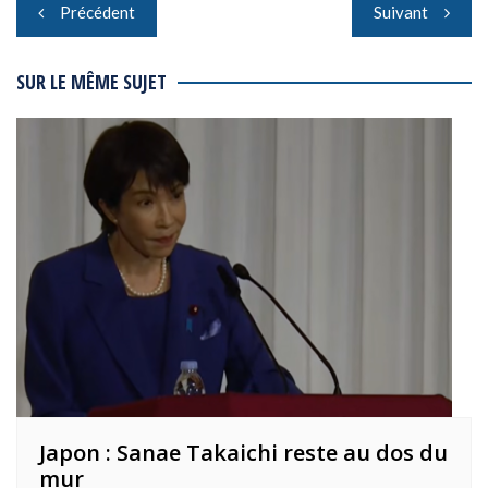
Navigation
Précédent
Suivant
de
l’article
SUR LE MÊME SUJET
Japon : Sanae Takaichi reste au dos du
mur