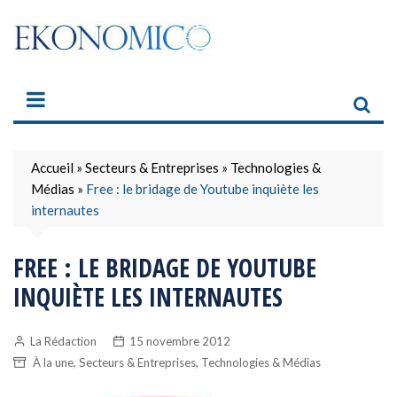
Skip
to
content
Accueil
»
Secteurs & Entreprises
»
Technologies &
Médias
»
Free : le bridage de Youtube inquiète les
internautes
FREE : LE BRIDAGE DE YOUTUBE
INQUIÈTE LES INTERNAUTES
La Rédaction
15 novembre 2012
,
,
À la une
Secteurs & Entreprises
Technologies & Médias