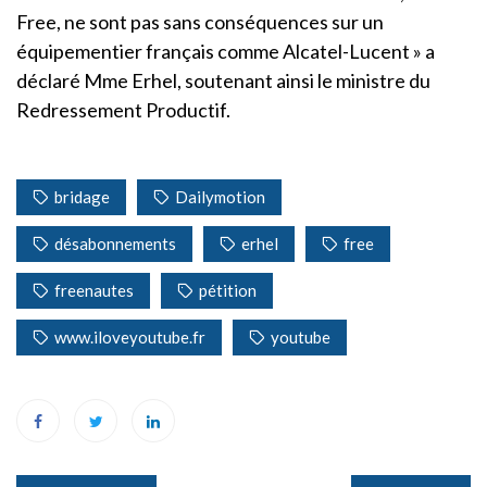
Free, ne sont pas sans conséquences sur un
équipementier français comme Alcatel-Lucent » a
déclaré Mme Erhel, soutenant ainsi le ministre du
Redressement Productif.
bridage
Dailymotion
désabonnements
erhel
free
freenautes
pétition
www.iloveyoutube.fr
youtube